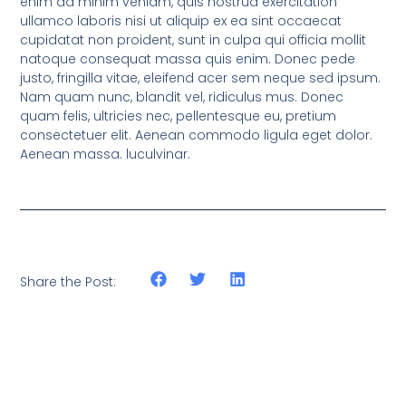
enim ad minim veniam, quis nostrud exercitation
ullamco laboris nisi ut aliquip ex ea sint occaecat
cupidatat non proident, sunt in culpa qui officia mollit
natoque consequat massa quis enim. Donec pede
justo, fringilla vitae, eleifend acer sem neque sed ipsum.
Nam quam nunc, blandit vel, ridiculus mus. Donec
quam felis, ultricies nec, pellentesque eu, pretium
consectetuer elit. Aenean commodo ligula eget dolor.
Aenean massa. luculvinar.
Share the Post: